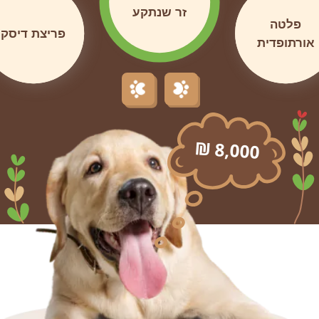
זר שנתקע
פלטה
פריצת דיסק
אורתופדית
8,000
₪