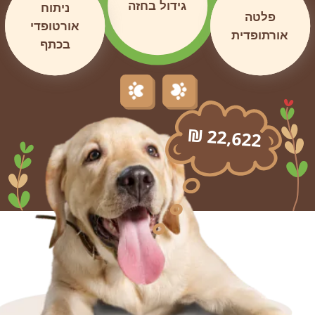
גידול בחזה
ניתוח
פלטה
אורטופדי
אורתופדית
בכתף
22,622
₪